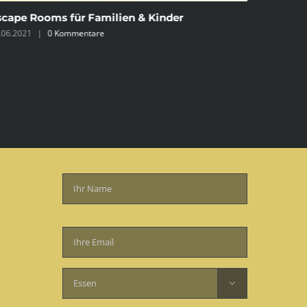
scape Rooms für Familien & Kinder
Escape R
.06.2021
|
0 Kommentare
25.06.2021
Bitte
lasse
dieses
Feld

leer.