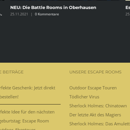
NEU: Die Battle Rooms in Oberhausen
E
25.11.2021
|
0 Kommentare
25
-
E BEITRÄGE
UNSERE ESCAPE ROOMS
fekte Geschenk: Jetzt direkt
Outdoor Escape Touren
bestellen!
Tödlicher Virus
Sherlock Holmes: Chinatown
fekte Idee für den nächsten
Der letzte Akt des Magiers
geburtstag: Escape Room
Sherlock Holmes: Das Amulett
utdoor-Abenteuer