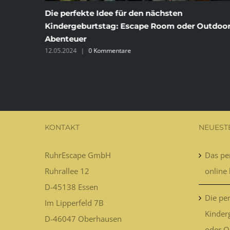
ine
Die perfekte Idee für den nächsten
Kindergeburtstag: Escape Room oder Outdoor
Abenteuer
12.05.2024
|
0 Kommentare
KONTAKT
NEUEST
RuhrEscape GmbH
Das per
Ruhrallee 12
online 
D-45138
Essen
Die per
Im Lipperfeld 7B
Kinder
D-46047
Oberhausen
oder O