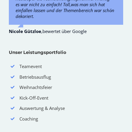
Michael Seidel
Reinhard Zimmer
,
bewertet über Facebook
,
bewertet über Google
es war nicht zu einfach! Toll,was man sich hat
gemacht!
einfallen lassen und der Themenbereich war schön
dekoriert.
Bettina Rostowski
,
bewertet über Facebook
Nicole Gützloe
,
bewertet über Google
Unser Leistungsportfolio
Teamevent
Betriebsausflug
Weihnachtsfeier
Kick-Off-Event
Auswertung & Analyse
Coaching