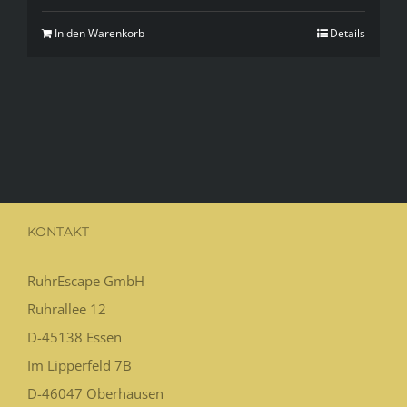
In den Warenkorb
Details
KONTAKT
RuhrEscape GmbH
Ruhrallee 12
D-45138
Essen
Im Lipperfeld 7B
D-46047
Oberhausen