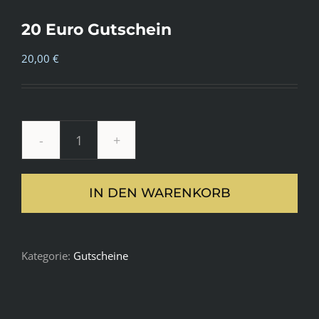
20 Euro Gutschein
20,00
€
20
Euro
IN DEN WARENKORB
Gutschein
Menge
Kategorie:
Gutscheine