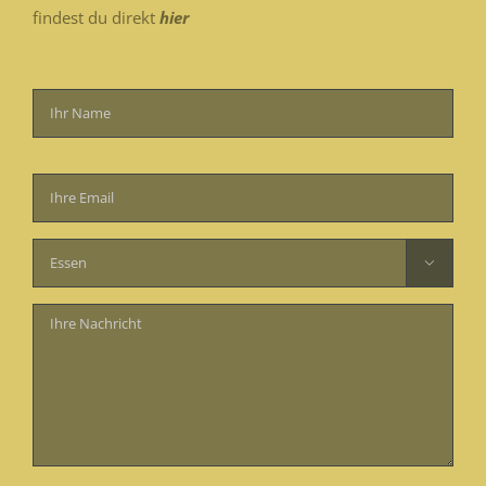
findest du direkt
hier
Bitte
lasse
dieses
Feld

leer.