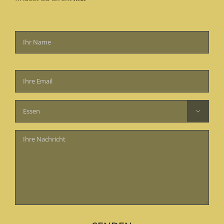
Bitte
lasse
dieses
Feld

leer.