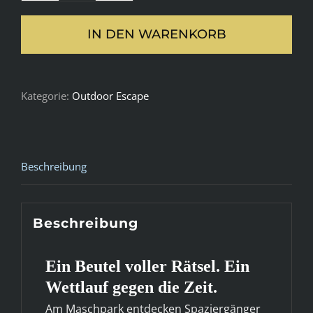
verdächtige
IN DEN WARENKORB
Fund
am
Wasser
Kategorie:
Outdoor Escape
-
Maschpark
(Hannover)
Menge
Beschreibung
Beschreibung
Ein Beutel voller Rätsel. Ein
Wettlauf gegen die Zeit.
Am Maschpark entdecken Spaziergänger