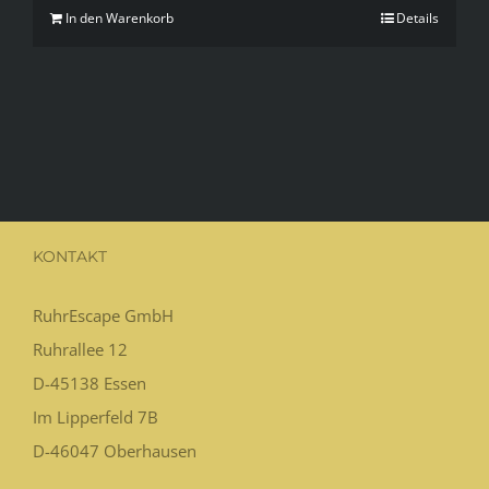
In den Warenkorb
Details
KONTAKT
RuhrEscape GmbH
Ruhrallee 12
D-45138
Essen
Im Lipperfeld 7B
D-46047
Oberhausen