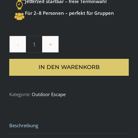
Jederzeit startbar – freie Terminwahl
Für 2–8 Personen – perfekt für Gruppen
Das
ungeklärte
IN DEN WARENKORB
Verbrechen:
Sherlock
Holmes-
Kategorie:
Outdoor Escape
Krimi
-
Univiertel
(Hannover)
Beschreibung
Menge