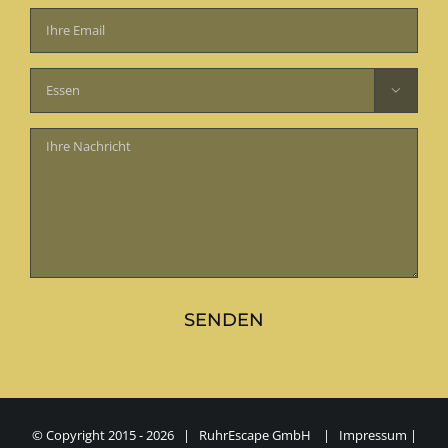
lasse
dieses
Feld

leer.
© Copyright 2015 -
2026 | RuhrEscape GmbH |
Impressum
|