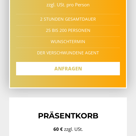
zzgl. USt. pro Person
2 STUNDEN GESAMTDAUER
25 BIS 200 PERSONEN
WUNSCHTERMIN
DER VERSCHWUNDENE AGENT
ANFRAGEN
PRÄSENTKORB
60 €
zzgl. USt.