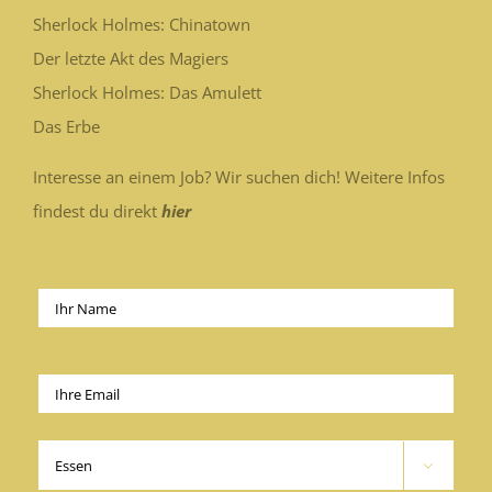
Sherlock Holmes: Chinatown
Der letzte Akt des Magiers
Sherlock Holmes: Das Amulett
Das Erbe
Interesse an einem Job? Wir suchen dich! Weitere Infos
findest du direkt
hier
Bitte
lasse
dieses
Feld

leer.