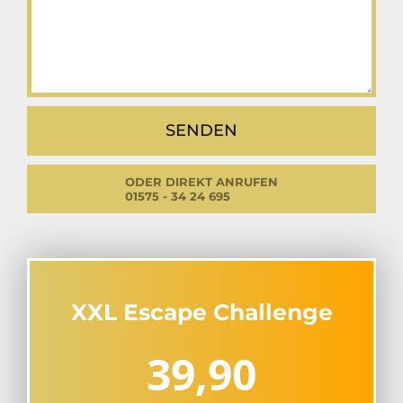
ODER DIREKT ANRUFEN
01575 - 34 24 695
XXL Escape Challenge
39,90