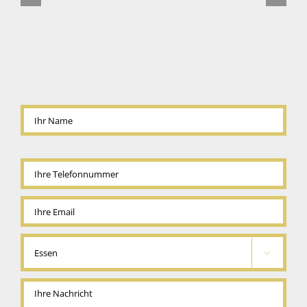
Bitte
lasse
dieses
Feld
leer.
