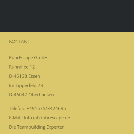
KONTAKT
RuhrEscape GmbH
Ruhrallee 12
D-45138
Essen
Im Lipperfeld 7B
D-46047
Oberhausen
Telefon:
+491575/3424695
E-Mail: info (at) ruhrescape.de
Die Teambuilding Experten