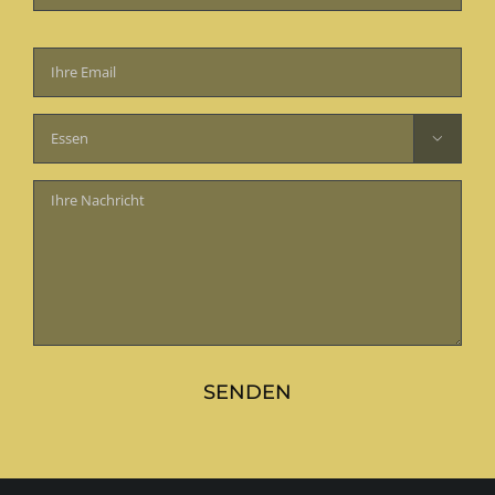
Bitte
lasse
dieses
Feld

leer.