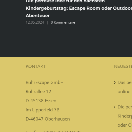
ine
Die perfekte Idee für den nächsten
Kindergeburtstag: Escape Room oder Outdoor
Abenteuer
12.05.2024
|
0 Kommentare
KONTAKT
NEUEST
RuhrEscape GmbH
Das per
Ruhrallee 12
online 
D-45138
Essen
Die per
Im Lipperfeld 7B
Kinder
D-46047
Oberhausen
oder O