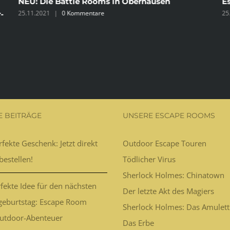
NEU: Die Battle Rooms in Oberhausen
E
25.11.2021
|
0 Kommentare
25
-
E BEITRÄGE
UNSERE ESCAPE ROOMS
fekte Geschenk: Jetzt direkt
Outdoor Escape Touren
bestellen!
Tödlicher Virus
Sherlock Holmes: Chinatown
fekte Idee für den nächsten
Der letzte Akt des Magiers
geburtstag: Escape Room
Sherlock Holmes: Das Amulett
utdoor-Abenteuer
Das Erbe