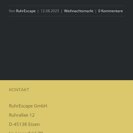
Von
RuhrEscape
|
12.08.2025
|
Weihnachtsmarkt
|
0 Kommentare
KONTAKT
RuhrEscape GmbH
Ruhrallee 12
D-45138
Essen