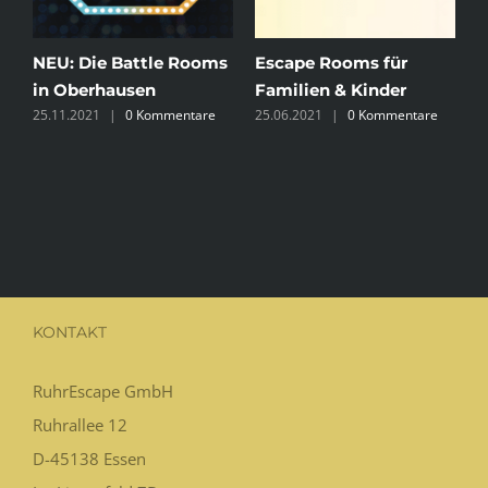
NEU: Die Battle Rooms
Escape Rooms für
E
in Oberhausen
Familien & Kinder
S
25.11.2021
|
0 Kommentare
25.06.2021
|
0 Kommentare
E
2
KONTAKT
RuhrEscape GmbH
Ruhrallee 12
D-45138
Essen