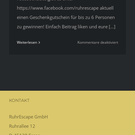
https://www.facebook.com/ruhrescape aktuell
einen Geschenkgutschein für bis zu 6 Personen
zu gewinnen! Einfach Beitrag liken und eure [...]
für
Weiterlesen
Kommentare deaktiviert
Geschenk
zu
gewinnen:
Jetzt
teilnehme
KONTAKT
RuhrEscape GmbH
Ruhrallee 12