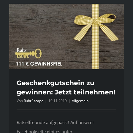
in
Chinatown
Neuer
Escape
Room
in
Essen!
Geschenkgutschein zu
gewinnen: Jetzt teilnehmen!
Von
RuhrEscape
|
10.11.2019
|
Allgemein
Rätselfreunde aufgepasst! Auf unserer
Facebookseite gibt es unter